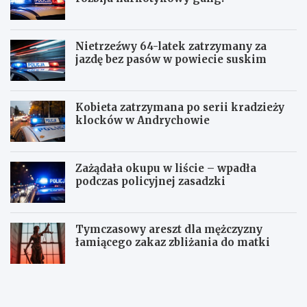
Nietrzeźwy 64-latek zatrzymany za
jazdę bez pasów w powiecie suskim
Kobieta zatrzymana po serii kradzieży
klocków w Andrychowie
Zażądała okupu w liście – wpadła
podczas policyjnej zasadzki
Tymczasowy areszt dla mężczyzny
łamiącego zakaz zbliżania do matki
C
P
z
o
t
l
e
i