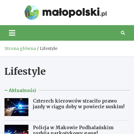
Skip
to
Małop
content
Strona główna
Lifestyle
Lifestyle
Aktualności
Czterech kierowców straciło prawo
jazdy w ciągu doby w powiecie suskim!
Policja w Makowie Podhalańskim
rozbija narkotykowy gang!