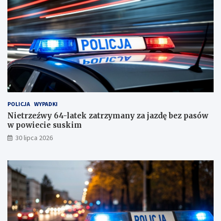
c
i
e
s
u
s
k
i
m
!
POLICJA
WYPADKI
Nietrzeźwy 64-latek zatrzymany za jazdę bez pasów
w powiecie suskim
30 lipca 2026