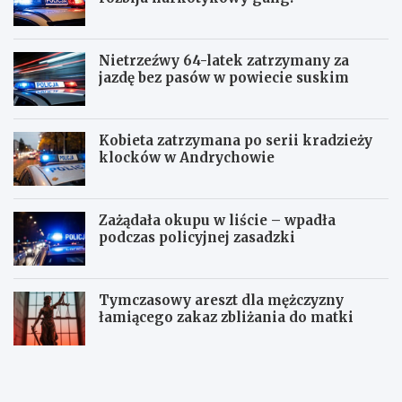
Nietrzeźwy 64-latek zatrzymany za
jazdę bez pasów w powiecie suskim
Kobieta zatrzymana po serii kradzieży
klocków w Andrychowie
Zażądała okupu w liście – wpadła
podczas policyjnej zasadzki
Tymczasowy areszt dla mężczyzny
łamiącego zakaz zbliżania do matki
C
P
z
o
t
l
e
i