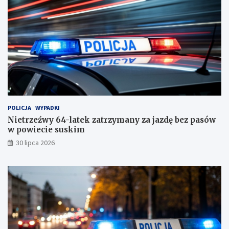
c
i
e
s
u
s
k
i
m
!
POLICJA
WYPADKI
Nietrzeźwy 64-latek zatrzymany za jazdę bez pasów
w powiecie suskim
30 lipca 2026