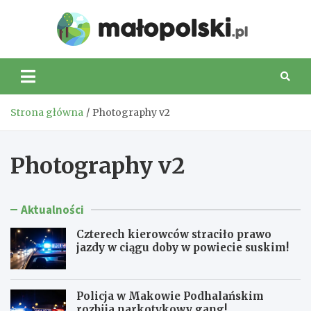
Skip
to
Małop
content
Strona główna
Photography v2
Photography v2
Aktualności
Czterech kierowców straciło prawo
jazdy w ciągu doby w powiecie suskim!
Policja w Makowie Podhalańskim
rozbija narkotykowy gang!