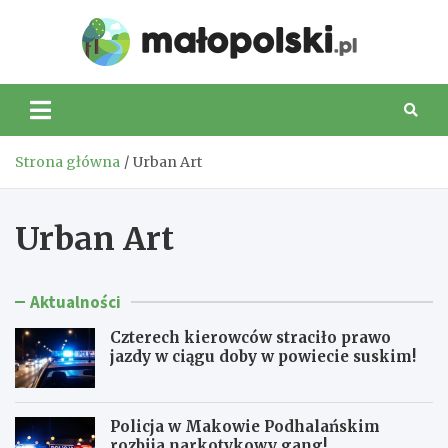
Skip
to
Małop
content
Strona główna
Urban Art
Urban Art
Aktualności
Czterech kierowców straciło prawo
jazdy w ciągu doby w powiecie suskim!
Policja w Makowie Podhalańskim
rozbija narkotykowy gang!