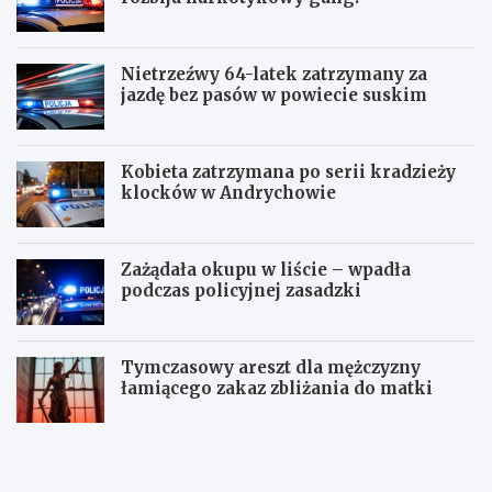
Nietrzeźwy 64-latek zatrzymany za
jazdę bez pasów w powiecie suskim
Kobieta zatrzymana po serii kradzieży
klocków w Andrychowie
Zażądała okupu w liście – wpadła
podczas policyjnej zasadzki
Tymczasowy areszt dla mężczyzny
łamiącego zakaz zbliżania do matki
C
P
z
o
t
l
e
i