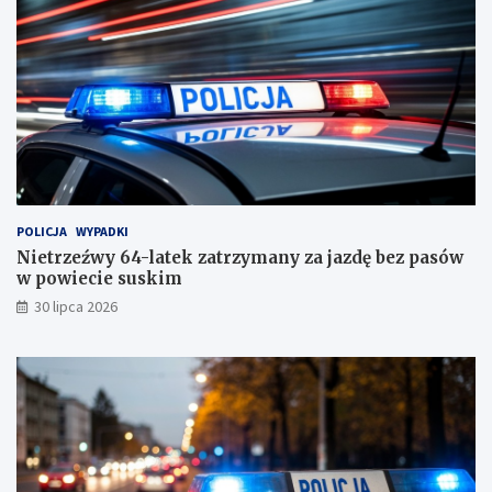
c
i
e
s
u
s
k
i
m
!
POLICJA
WYPADKI
Nietrzeźwy 64-latek zatrzymany za jazdę bez pasów
w powiecie suskim
30 lipca 2026