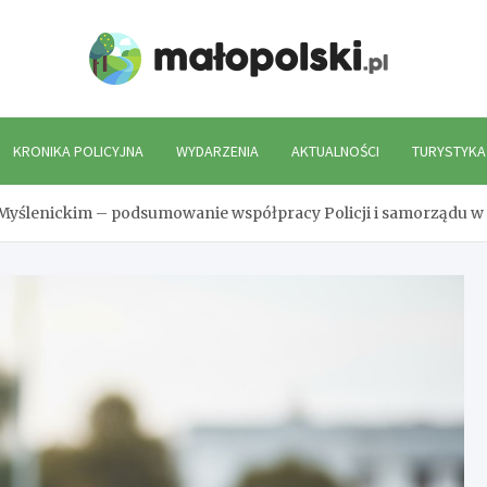
Mało
KRONIKA POLICYJNA
WYDARZENIA
AKTUALNOŚCI
TURYSTYKA
Myślenickim – podsumowanie współpracy Policji i samorządu w