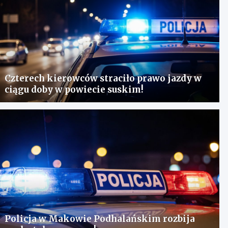
Czterech kierowców straciło prawo jazdy w
ciągu doby w powiecie suskim!
Policja w Makowie Podhalańskim rozbija