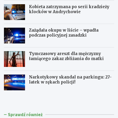
Kobieta zatrzymana po serii kradzieży
klocków w Andrychowie
Zażądała okupu w liście – wpadła
podczas policyjnej zasadzki
Tymczasowy areszt dla mężczyzny
łamiącego zakaz zbliżania do matki
Narkotykowy skandal na parkingu: 27-
latek w rękach policji!
P
N
o
i
l
e
i
t
c
r
Sprawdź również
j
z