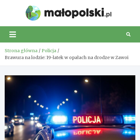
Skip
to
Małop
content
Strona główna
Policja
Brawura na lodzie: 19-latek w opałach na drodze w Zawoi