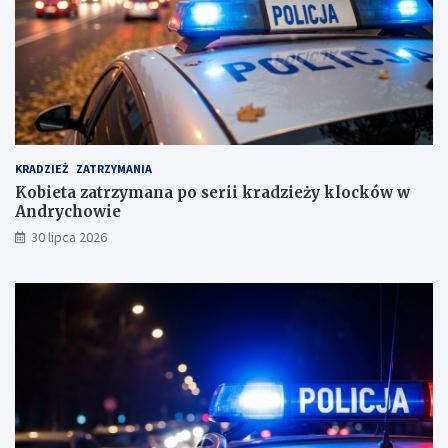
u
s
k
i
m
KRADZIEŻ
ZATRZYMANIA
Kobieta zatrzymana po serii kradzieży klocków w
Andrychowie
30 lipca 2026