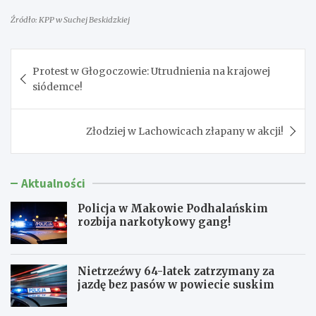
Źródło: KPP w Suchej Beskidzkiej
Nawigacja
Protest w Głogoczowie: Utrudnienia na krajowej
wpisu
siódemce!
Złodziej w Lachowicach złapany w akcji!
Aktualności
Policja w Makowie Podhalańskim
rozbija narkotykowy gang!
Nietrzeźwy 64-latek zatrzymany za
jazdę bez pasów w powiecie suskim