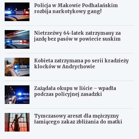
Policja w Makowie Podhalańskim
rozbija narkotykowy gang!
Nietrzeźwy 64-latek zatrzymany za
jazdę bez pasów w powiecie suskim
Kobieta zatrzymana po serii kradzieży
klocków w Andrychowie
Zażądała okupu w liście – wpadła
podczas policyjnej zasadzki
Tymczasowy areszt dla mężczyzny
łamiącego zakaz zbliżania do matki
C
P
z
o