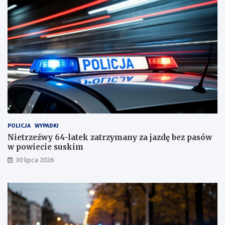
i
!
e
c
i
e
s
u
s
k
i
m
!
POLICJA
WYPADKI
Nietrzeźwy 64-latek zatrzymany za jazdę bez pasów
w powiecie suskim
30 lipca 2026