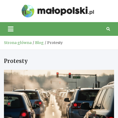
Skip
to
Małop
content
Strona główna
Blog
Protesty
Protesty