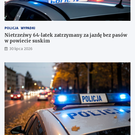
k
i
m
!
POLICJA
WYPADKI
Nietrzeźwy 64-latek zatrzymany za jazdę bez pasów
w powiecie suskim
30 lipca 2026