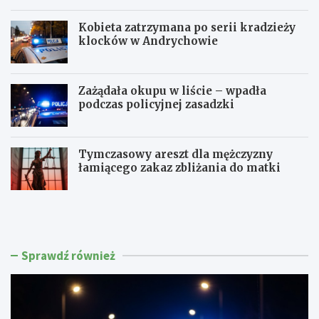
Kobieta zatrzymana po serii kradzieży
klocków w Andrychowie
Zażądała okupu w liście – wpadła
podczas policyjnej zasadzki
Tymczasowy areszt dla mężczyzny
łamiącego zakaz zbliżania do matki
C
P
z
o
t
l
e
i
r
c
Sprawdź również
e
j
c
a
h
w
k
M
i
a