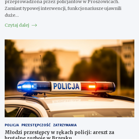
przeprowadzona przez policjantów w Proszowicach.
Zamiast typowej interwencji, funkcjonariusze ujawnili
duże…
Czytaj dalej
POLICJA
PRZESTĘPCZOŚĆ
ZATRZYMANIA
Młodzi przestępcy w rękach policji: areszt za
brutalne rozboje w Brzesku