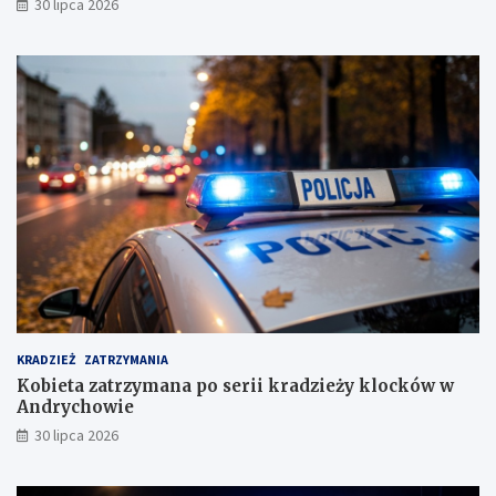
30 lipca 2026
g
o
a
w
n
i
g
e
!
c
i
e
s
u
s
k
i
m
KRADZIEŻ
ZATRZYMANIA
Kobieta zatrzymana po serii kradzieży klocków w
Andrychowie
30 lipca 2026