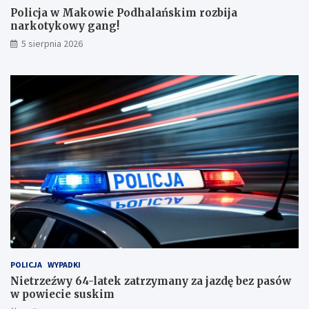
ń
z
Policja w Makowie Podhalańskim rozbija
s
y
narkotykowy gang!
k
m
5 sierpnia 2026
i
a
m
n
r
y
o
z
z
a
b
j
i
a
j
z
a
d
n
ę
a
b
r
e
k
z
o
p
t
a
y
s
k
ó
POLICJA
WYPADKI
o
w
Nietrzeźwy 64-latek zatrzymany za jazdę bez pasów
w
w
w powiecie suskim
y
p