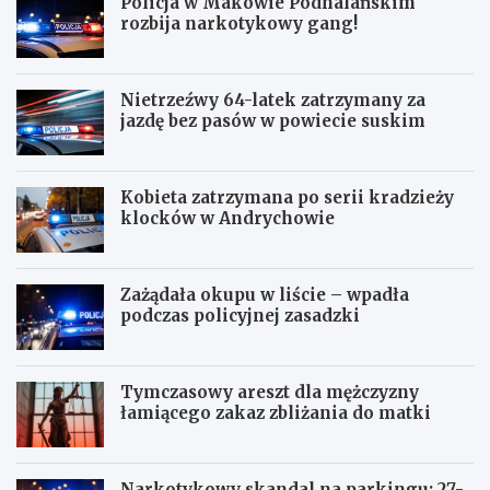
Policja w Makowie Podhalańskim
rozbija narkotykowy gang!
Nietrzeźwy 64-latek zatrzymany za
jazdę bez pasów w powiecie suskim
Kobieta zatrzymana po serii kradzieży
klocków w Andrychowie
Zażądała okupu w liście – wpadła
podczas policyjnej zasadzki
Tymczasowy areszt dla mężczyzny
łamiącego zakaz zbliżania do matki
Narkotykowy skandal na parkingu: 27-