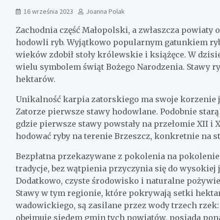
16 września 2023
Joanna Polak
Zachodnia część Małopolski, a zwłaszcza powiaty o
hodowli ryb. Wyjątkowo popularnym gatunkiem ryby 
wieków zdobił stoły królewskie i książęce. W dzisi
wielu symbolem świąt Bożego Narodzenia. Stawy ryb
hektarów.
Unikalność karpia zatorskiego ma swoje korzenie j
Zatorze pierwsze stawy hodowlane. Podobnie starą
gdzie pierwsze stawy powstały na przełomie XII i X
hodować ryby na terenie Brzeszcz, konkretnie na s
Bezpłatna przekazywane z pokolenia na pokolenie
tradycje, bez wątpienia przyczynia się do wysokiej
Dodatkowo, czyste środowisko i naturalne pożywien
Stawy w tym regionie, które pokrywają setki hekt
wadowickiego, są zasilane przez wody trzech rzek:
obejmuje siedem gmin tych powiatów, posiada pona