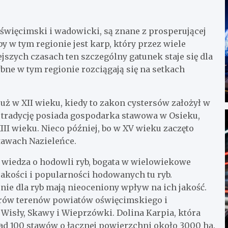
święcimski i wadowicki, są znane z prosperującej
w tym regionie jest karp, który przez wiele
ejszych czasach ten szczególny gatunek staje się dla
ne w tym regionie rozciągają się na setkach
uż w XII wieku, kiedy to zakon cystersów założył w
 tradycję posiada gospodarka stawowa w Osieku,
III wieku. Nieco później, bo w XV wieku zaczęto
tawach Nazieleńce.
 wiedza o hodowli ryb, bogata w wielowiekowe
 jakości i popularności hodowanych tu ryb.
ie dla ryb mają nieoceniony wpływ na ich jakość.
arów terenów powiatów oświęcimskiego i
 Wisły, Skawy i Wieprzówki. Dolina Karpia, która
d 100 stawów o łącznej powierzchni około 3000 ha.