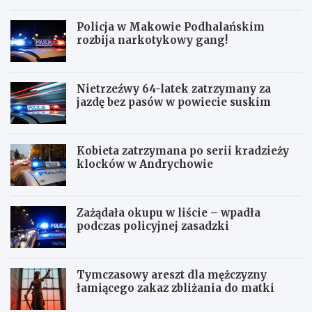
Policja w Makowie Podhalańskim
rozbija narkotykowy gang!
Nietrzeźwy 64-latek zatrzymany za
jazdę bez pasów w powiecie suskim
Kobieta zatrzymana po serii kradzieży
klocków w Andrychowie
Zażądała okupu w liście – wpadła
podczas policyjnej zasadzki
Tymczasowy areszt dla mężczyzny
łamiącego zakaz zbliżania do matki
C
P