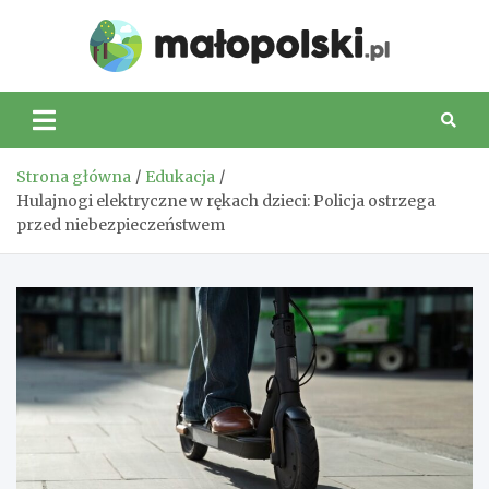
Skip
to
Małop
content
Strona główna
Edukacja
Hulajnogi elektryczne w rękach dzieci: Policja ostrzega
przed niebezpieczeństwem