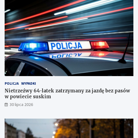
w
g
i
!
e
c
i
e
s
u
s
k
i
m
!
POLICJA
WYPADKI
Nietrzeźwy 64-latek zatrzymany za jazdę bez pasów
w powiecie suskim
30 lipca 2026