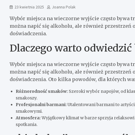
23 kwietnia 2025
Joanna Polak
Wybór miejsca na wieczorne wyjście często bywa tru
można napić się alkoholu, ale również przestrzeń
doświadczenia.
Dlaczego warto odwiedzić 
Wybór miejsca na wieczorne wyjście często bywa tru
można napić się alkoholu, ale również przestrzeń
doświadczenia. Oto kilka powodów, dla których war
Różnorodność smaków:
Szeroki wybór napojów, od kla
smakoszy.
Profesjonalni barmani:
Utalentowani barmani to artyści
smakowymi.
Atmosfera:
Wyjątkowy klimat w barze sprzyja relaksowi 
spotkania.