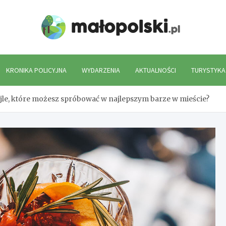
Mało
KRONIKA POLICYJNA
WYDARZENIA
AKTUALNOŚCI
TURYSTYKA
ajle, które możesz spróbować w najlepszym barze w mieście?