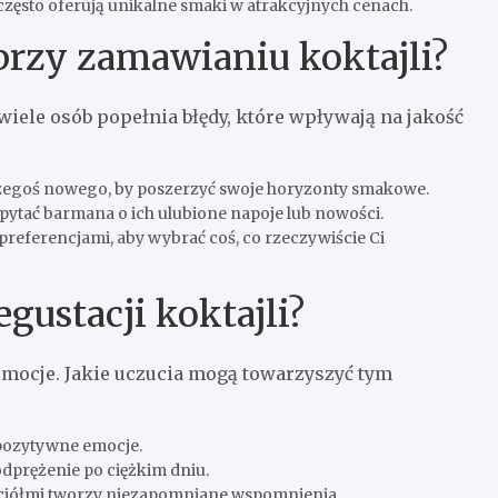
ęsto oferują unikalne smaki w atrakcyjnych cenach.
 przy zamawianiu koktajli?
wiele osób popełnia błędy, które wpływają na jakość
egoś nowego, by poszerzyć swoje horyzonty smakowe.
ytać barmana o ich ulubione napoje lub nowości.
preferencjami, aby wybrać coś, co rzeczywiście Ci
gustacji koktajli?
 emocje. Jakie uczucia mogą towarzyszyć tym
ozytywne emocje.
odprężenie po ciężkim dniu.
aciółmi tworzy niezapomniane wspomnienia.