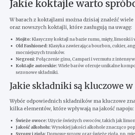
Jakie koktajle warto spró
W barach z koktajlami można dzisiaj znaleźć wiele
oraz nowszych koktajli, które zasługują na uwagę:
Mojito:
Klasyczny koktajl na bazie rumu, mięty, limonki i
Old Fashioned:
Klasyka zawierająca bourbon, cukier, an
mocniejszych trunków.
Negroni:
Połączenie ginu, Campari i vermutu z intens
Koktajle autorskie:
Wiele barów oferuje unikalne komp
sezonowe składniki.
Jakie składniki są kluczowe w
Wybór odpowiednich składników ma kluczowe znacz
kilka elementów, które wpływają na jakość napoju:
Świeże owoce:
Użycie świeżych owoców, takich jak limon
Jakość alkoholu:
Wysokiej jakości alkohole znacząco pop
Syropy i zioła:
Domowe syropy oraz świeże zioła, np. mięt