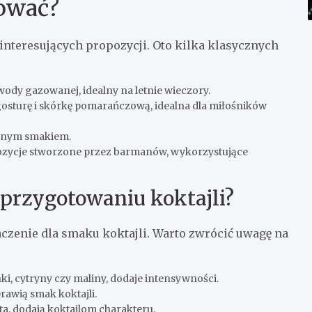
bować?
 interesujących propozycji. Oto kilka klasycznych
 wody gazowanej, idealny na letnie wieczory.
gosturę i skórkę pomarańczową, idealna dla miłośników
ywnym smakiem.
ozycje stworzone przez barmanów, wykorzystujące
 przygotowaniu koktajli?
enie dla smaku koktajli. Warto zwrócić uwagę na
ki, cytryny czy maliny, dodaje intensywności.
rawią smak koktajli.
a, dodają koktajlom charakteru.