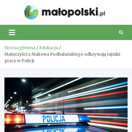
Skip
to
Małop
content
Strona główna
Edukacja
Maturzyści z Makowa Podhalańskiego odkrywają tajniki
pracy w Policji