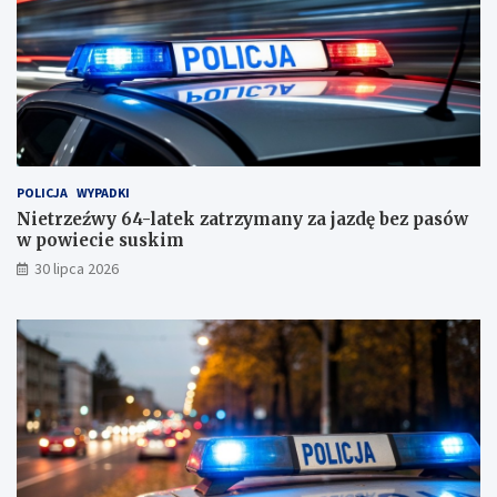
e
s
u
s
k
i
m
!
POLICJA
WYPADKI
Nietrzeźwy 64-latek zatrzymany za jazdę bez pasów
w powiecie suskim
30 lipca 2026