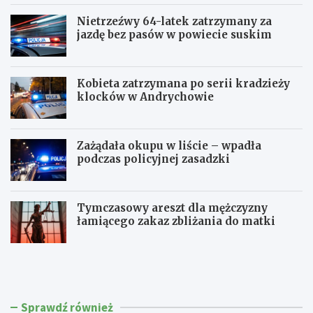
Nietrzeźwy 64-latek zatrzymany za
jazdę bez pasów w powiecie suskim
Kobieta zatrzymana po serii kradzieży
klocków w Andrychowie
Zażądała okupu w liście – wpadła
podczas policyjnej zasadzki
Tymczasowy areszt dla mężczyzny
łamiącego zakaz zbliżania do matki
C
P
z
o
t
l
e
i
r
c
Sprawdź również
e
j