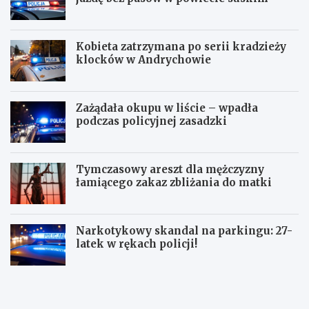
Kobieta zatrzymana po serii kradzieży
klocków w Andrychowie
Zażądała okupu w liście – wpadła
podczas policyjnej zasadzki
Tymczasowy areszt dla mężczyzny
łamiącego zakaz zbliżania do matki
Narkotykowy skandal na parkingu: 27-
latek w rękach policji!
P
N
o
i
l
e
i
t