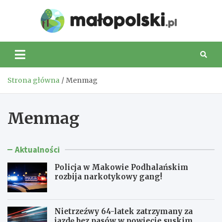
Skip
to
Małop
content
Strona główna
Menmag
Menmag
Aktualności
Policja w Makowie Podhalańskim
rozbija narkotykowy gang!
Nietrzeźwy 64-latek zatrzymany za
jazdę bez pasów w powiecie suskim