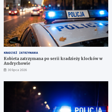
e
s
u
s
k
i
m
KRADZIEŻ
ZATRZYMANIA
Kobieta zatrzymana po serii kradzieży klocków w
Andrychowie
30 lipca 2026