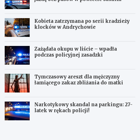
Kobieta zatrzymana po serii kradzieży
klocków w Andrychowie
Zażądała okupu w liście – wpadła
podczas policyjnej zasadzki
Tymczasowy areszt dla mężczyzny
łamiącego zakaz zbliżania do matki
Narkotykowy skandal na parkingu: 27-
latek w rękach policji!
P
N
o
i
l
e
i
t