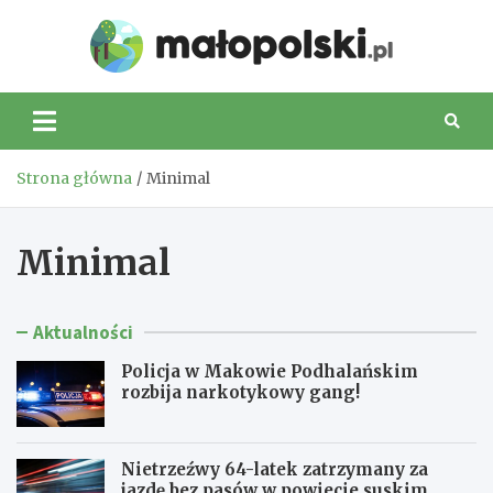
Skip
to
Małop
content
Strona główna
Minimal
Minimal
Aktualności
Policja w Makowie Podhalańskim
rozbija narkotykowy gang!
Nietrzeźwy 64-latek zatrzymany za
jazdę bez pasów w powiecie suskim