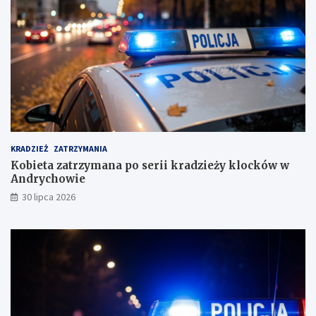
e
s
u
s
k
i
m
KRADZIEŻ
ZATRZYMANIA
Kobieta zatrzymana po serii kradzieży klocków w
Andrychowie
30 lipca 2026