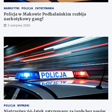
u
y
d
k
NARKOTYKI
POLICJA
ZATRZYMANIA
o
o
Policja w Makowie Podhalańskim rozbija
b
w
narkotykowy gang!
y
y
5 sierpnia 2026
w
g
p
a
o
n
w
g
i
!
e
c
i
e
s
u
s
k
i
m
!
POLICJA
WYPADKI
Nietrzeźwy 64-latek zatrzymany za jazdę bez pasów