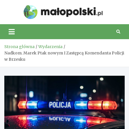
Skip
to
Małop
content
Strona główna
Wydarzenia
Nadkom. Marek Ptak nowym I Zastępcą Komendanta Policji
w Brzesku