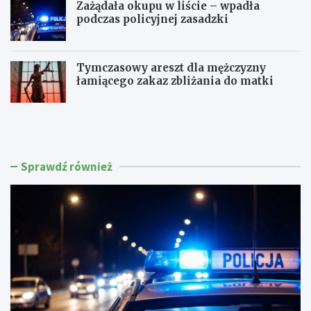
Zażądała okupu w liście – wpadła
podczas policyjnej zasadzki
Tymczasowy areszt dla mężczyzny
łamiącego zakaz zbliżania do matki
C
P
z
o
t
l
e
i
r
c
Sprawdź również
e
j
c
a
h
w
k
M
i
a
e
k
r
o
o
w
w
i
c
e
ó
P