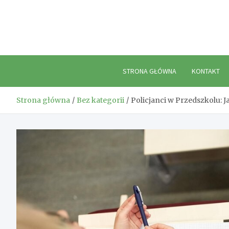
Skip
to
content
STRONA GŁÓWNA
KONTAKT
Strona główna
Bez kategorii
Policjanci w Przedszkolu: 