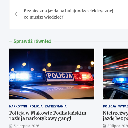
Nawigacja
Bezpieczna jazda na hulajnodze elektrycznej –
wpisu
co musisz wiedzieć?
Sprawdź również
NARKOTYKI
POLICJA
ZATRZYMANIA
POLICJA
WYPAD
Policja w Makowie Podhalańskim
Nietrzeźwy
rozbija narkotykowy gang!
jazdę bez 
5 sierpnia 2026
30 lipca 202