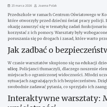
25 marca 2026
Joanna Polak
Przedszkole w ramach Centrum Oświatowego w Kos
które otworzyły przed dziećmi świat pracy policji.
okazję zanurzyć się w tematykę zadań funkcjonariusz
korzystać z ich pomocy. Warsztaty były wzbogacon
poruszania się po drogach i zasad, które warto prz
Jak zadbać o bezpieczeńst
W czasie warsztatów skupiono się na edukacji dzie
ulicę
. Policjanci tłumaczyli, dlaczego noszenie e
miejscach o ograniczonej widoczności. Młodzi ucze
sytuacjach zagrażających ich bezpieczeństwu. Dzięk
swobodnie zadawać pytania, co sprzyjało ich zaan
Interaktywne warsztaty: M