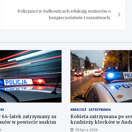
Policjanci w Sułkowicach edukują seniorów o
bezpieczeństwie i oszustwach.
KI
KRADZIEŻ
ZATRZYMANIA
 64-latek zatrzymany za
Kobieta zatrzymana po ser
pasów w powiecie suskim
kradzieży klocków w And
6
30 lipca 2026