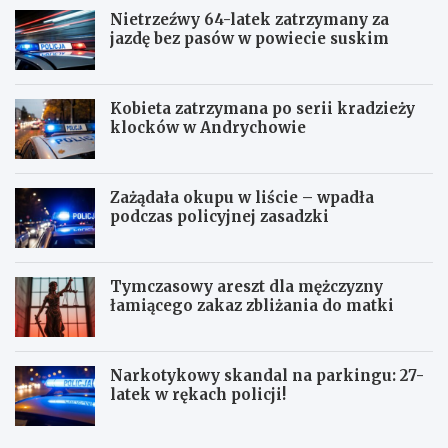
Nietrzeźwy 64-latek zatrzymany za
jazdę bez pasów w powiecie suskim
Kobieta zatrzymana po serii kradzieży
klocków w Andrychowie
Zażądała okupu w liście – wpadła
podczas policyjnej zasadzki
Tymczasowy areszt dla mężczyzny
łamiącego zakaz zbliżania do matki
Narkotykowy skandal na parkingu: 27-
latek w rękach policji!
P
N
o
i