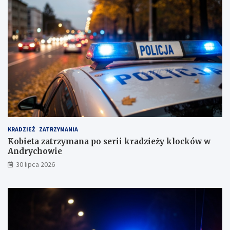
!
c
i
e
s
u
s
k
i
m
KRADZIEŻ
ZATRZYMANIA
Kobieta zatrzymana po serii kradzieży klocków w
Andrychowie
30 lipca 2026