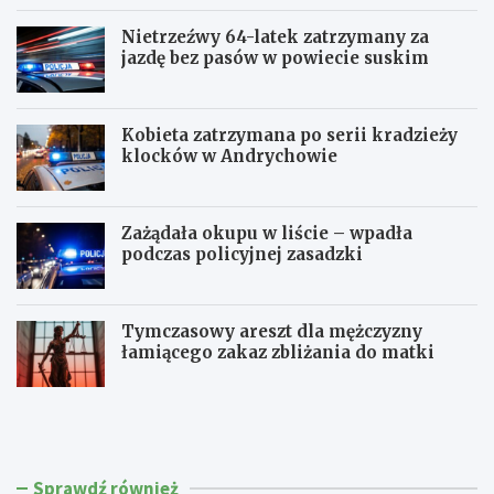
Nietrzeźwy 64-latek zatrzymany za
jazdę bez pasów w powiecie suskim
Kobieta zatrzymana po serii kradzieży
klocków w Andrychowie
Zażądała okupu w liście – wpadła
podczas policyjnej zasadzki
Tymczasowy areszt dla mężczyzny
łamiącego zakaz zbliżania do matki
C
P
z
o
t
l
e
i
r
c
Sprawdź również
e
j