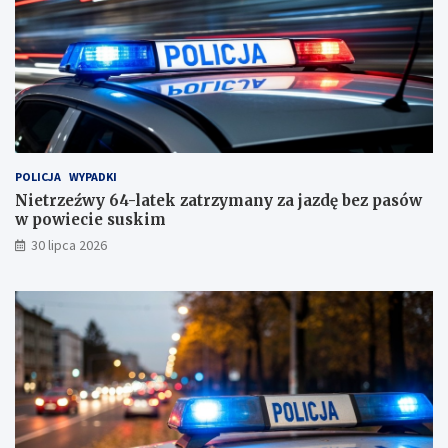
e
s
u
s
k
i
m
!
POLICJA
WYPADKI
Nietrzeźwy 64-latek zatrzymany za jazdę bez pasów
w powiecie suskim
30 lipca 2026