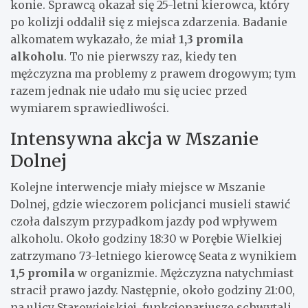
konie. Sprawcą okazał się 25-letni kierowca, który
po kolizji oddalił się z miejsca zdarzenia. Badanie
alkomatem wykazało, że miał
1,3 promila
alkoholu
. To nie pierwszy raz, kiedy ten
mężczyzna ma problemy z prawem drogowym; tym
razem jednak nie udało mu się uciec przed
wymiarem sprawiedliwości.
Intensywna akcja w Mszanie
Dolnej
Kolejne interwencje miały miejsce w Mszanie
Dolnej, gdzie wieczorem policjanci musieli stawić
czoła dalszym przypadkom jazdy pod wpływem
alkoholu. Około godziny 18:30 w Porębie Wielkiej
zatrzymano 73-letniego kierowcę Seata z wynikiem
1,5 promila
w organizmie. Mężczyzna natychmiast
stracił prawo jazdy. Następnie, około godziny 21:00,
na ulicy Starowiejskiej, funkcjonariusze schwytali