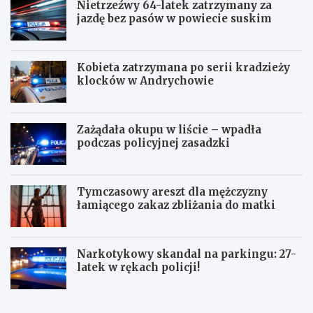
Nietrzeźwy 64-latek zatrzymany za
jazdę bez pasów w powiecie suskim
Kobieta zatrzymana po serii kradzieży
klocków w Andrychowie
Zażądała okupu w liście – wpadła
podczas policyjnej zasadzki
Tymczasowy areszt dla mężczyzny
łamiącego zakaz zbliżania do matki
Narkotykowy skandal na parkingu: 27-
latek w rękach policji!
P
N
o
i