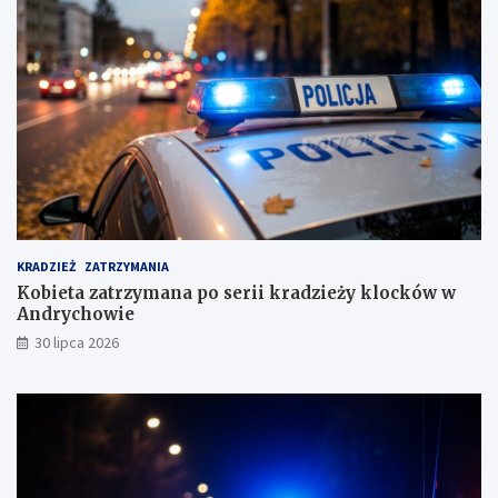
i
e
s
u
s
k
i
m
KRADZIEŻ
ZATRZYMANIA
Kobieta zatrzymana po serii kradzieży klocków w
Andrychowie
30 lipca 2026