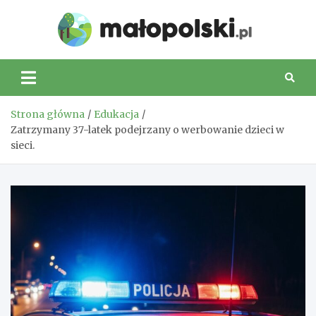
Skip
to
Małop
content
Strona główna
Edukacja
Zatrzymany 37-latek podejrzany o werbowanie dzieci w
sieci.