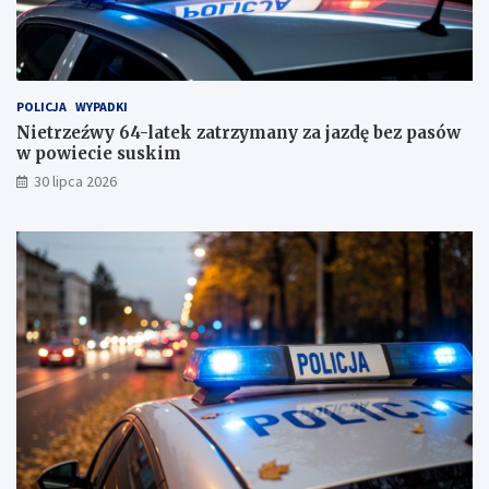
k
i
m
!
POLICJA
WYPADKI
Nietrzeźwy 64-latek zatrzymany za jazdę bez pasów
w powiecie suskim
30 lipca 2026