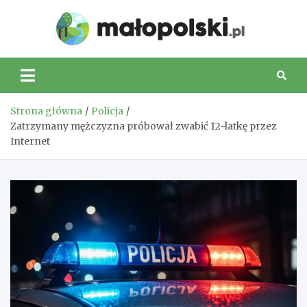
Skip
to
Małop
content
Strona główna
Policja
Zatrzymany mężczyzna próbował zwabić 12-latkę przez
Internet