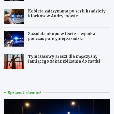
Kobieta zatrzymana po serii kradzieży
klocków w Andrychowie
Zażądała okupu w liście – wpadła
podczas policyjnej zasadzki
Tymczasowy areszt dla mężczyzny
łamiącego zakaz zbliżania do matki
C
P
z
o
t
l
e
i
r
c
Sprawdź również
e
j
c
a
h
w
k
M
i
a