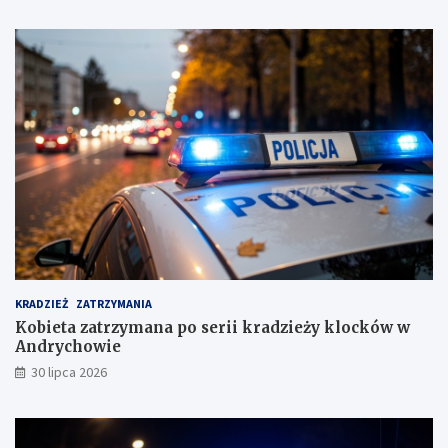
a
w
n
i
g
e
!
c
i
e
s
u
s
k
i
m
KRADZIEŻ
ZATRZYMANIA
Kobieta zatrzymana po serii kradzieży klocków w
Andrychowie
30 lipca 2026