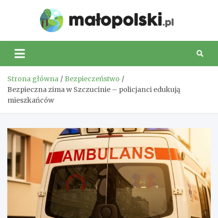
Skip
to
Małop
content
Strona główna
Bezpieczeństwo
Bezpieczna zima w Szczucinie – policjanci edukują
mieszkańców