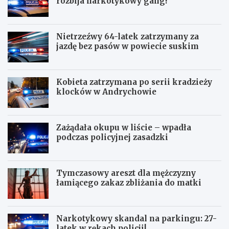
rozbija narkotykowy gang!
Nietrzeźwy 64-latek zatrzymany za
jazdę bez pasów w powiecie suskim
Kobieta zatrzymana po serii kradzieży
klocków w Andrychowie
Zażądała okupu w liście – wpadła
podczas policyjnej zasadzki
Tymczasowy areszt dla mężczyzny
łamiącego zakaz zbliżania do matki
Narkotykowy skandal na parkingu: 27-
latek w rękach policji!