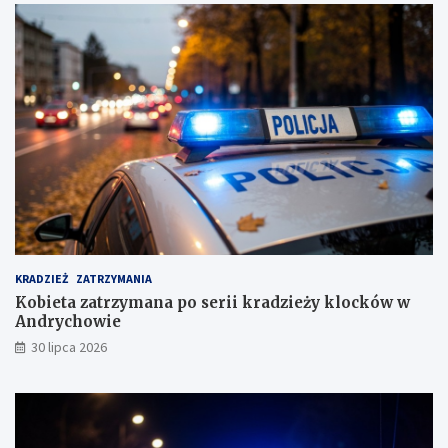
g
e
!
c
i
e
s
u
s
k
i
m
KRADZIEŻ
ZATRZYMANIA
Kobieta zatrzymana po serii kradzieży klocków w
Andrychowie
30 lipca 2026