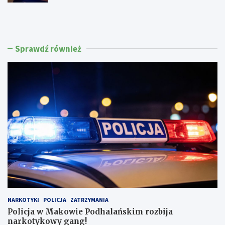
P
N
o
i
l
e
i
t
c
r
Sprawdź również
j
z
a
e
w
ź
M
w
a
y
k
6
o
4
w
-
i
l
e
a
P
t
o
e
d
k
h
z
a
a
l
t
NARKOTYKI
POLICJA
ZATRZYMANIA
a
r
ń
z
Policja w Makowie Podhalańskim rozbija
s
y
narkotykowy gang!