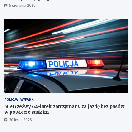
k
m
5 sierpnia 2026
i
a
m
n
r
y
o
z
z
a
b
j
i
a
j
z
a
d
n
ę
a
b
r
e
k
z
o
p
t
a
y
s
k
ó
POLICJA
WYPADKI
o
w
Nietrzeźwy 64-latek zatrzymany za jazdę bez pasów
w
w
w powiecie suskim
y
p
30 lipca 2026
g
o
a
w
n
i