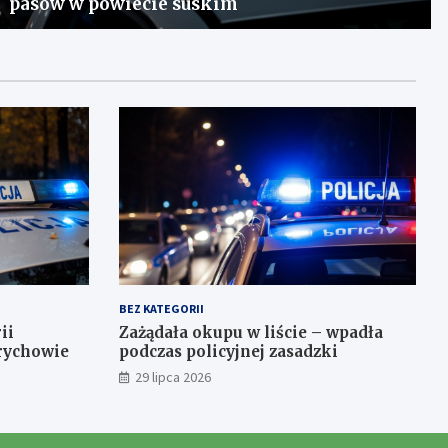
pasów w powiecie suskim
BEZ KATEGORII
ii
Zażądała okupu w liście – wpadła
rychowie
podczas policyjnej zasadzki
29 lipca 2026