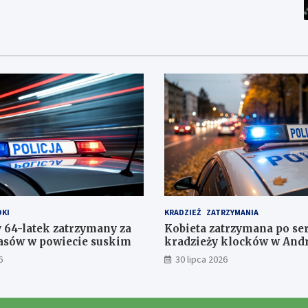
KI
KRADZIEŻ
ZATRZYMANIA
 64-latek zatrzymany za
Kobieta zatrzymana po ser
pasów w powiecie suskim
kradzieży klocków w And
6
30 lipca 2026