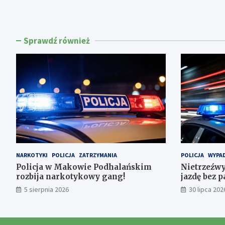
Sprawdź również
NARKOTYKI
POLICJA
ZATRZYMANIA
POLICJA
WYPAD
Policja w Makowie Podhalańskim
Nietrzeźwy
rozbija narkotykowy gang!
jazdę bez 
5 sierpnia 2026
30 lipca 202