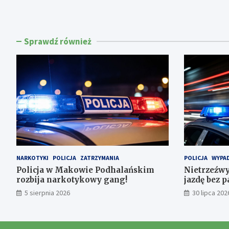
Sprawdź również
NARKOTYKI
POLICJA
ZATRZYMANIA
POLICJA
WYPAD
Policja w Makowie Podhalańskim
Nietrzeźwy
rozbija narkotykowy gang!
jazdę bez 
5 sierpnia 2026
30 lipca 202