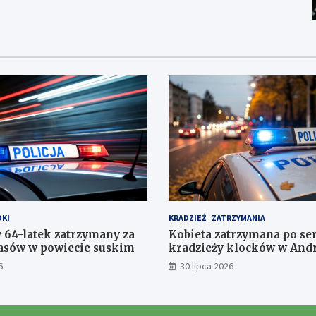
KI
KRADZIEŻ
ZATRZYMANIA
 64-latek zatrzymany za
Kobieta zatrzymana po ser
pasów w powiecie suskim
kradzieży klocków w And
6
30 lipca 2026