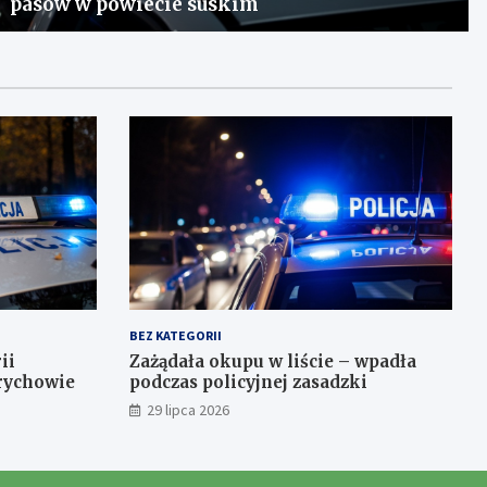
pasów w powiecie suskim
BEZ KATEGORII
ii
Zażądała okupu w liście – wpadła
rychowie
podczas policyjnej zasadzki
29 lipca 2026