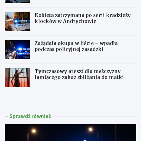
Kobieta zatrzymana po serii kradzieży
klocków w Andrychowie
Zażądała okupu w liście – wpadła
podczas policyjnej zasadzki
Tymczasowy areszt dla mężczyzny
łamiącego zakaz zbliżania do matki
C
P
z
o
t
l
e
i
r
c
Sprawdź również
e
j
c
a
h
w
k
M
i
a