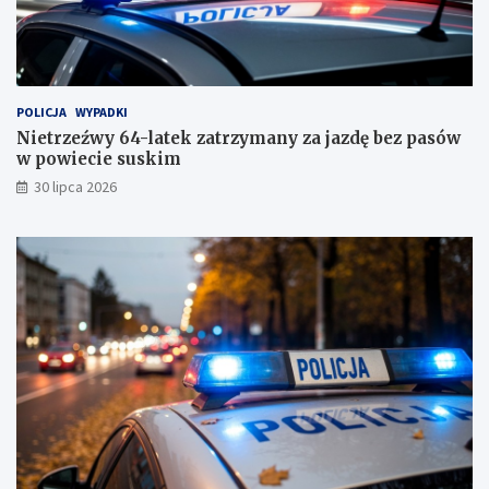
k
i
m
!
POLICJA
WYPADKI
Nietrzeźwy 64-latek zatrzymany za jazdę bez pasów
w powiecie suskim
30 lipca 2026