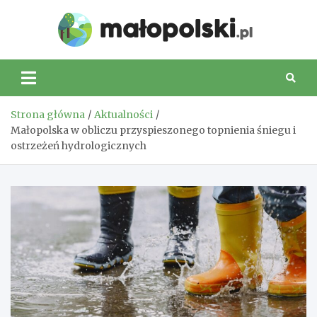
Skip
to
Małop
content
Strona główna
Aktualności
Małopolska w obliczu przyspieszonego topnienia śniegu i
ostrzeżeń hydrologicznych