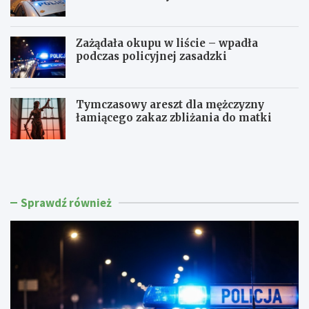
Zażądała okupu w liście – wpadła
podczas policyjnej zasadzki
Tymczasowy areszt dla mężczyzny
łamiącego zakaz zbliżania do matki
C
P
z
o
t
l
e
i
r
c
Sprawdź również
e
j
c
a
h
w
k
M
i
a
e
k
r
o
o
w
w
i