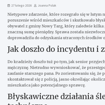
27 lutego 2026
Joanna Polak
Nietypowe zdarzenie, które rozegrało się w lutym 
poruszenie wśród mieszkańców i skutkowało błyska
obywatel z gminy Nowy Targ, który zaledwie kilka 
znaczną sumę pieniędzy. Sprawa została niezwłocz
doprowadziła do odzyskania utraconych środków o
Jak doszło do incydentu i 
Do kradzieży doszło tuż po tym, jak senior przyjec
mężczyznę. Nietrudno wywnioskować, że przestępca
zaufanie starszego pana. Po zorientowaniu się, że
skontaktował się z policją, jasno określając okol
mieszkańca jako potencjalnego sprawcę.
Błyskawiczne działania śl