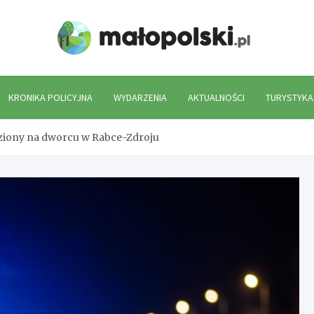
Mało
KRONIKA POLICYJNA
WYDARZENIA
AKTUALNOŚCI
TURYSTYKA
adziony na dworcu w Rabce-Zdroju