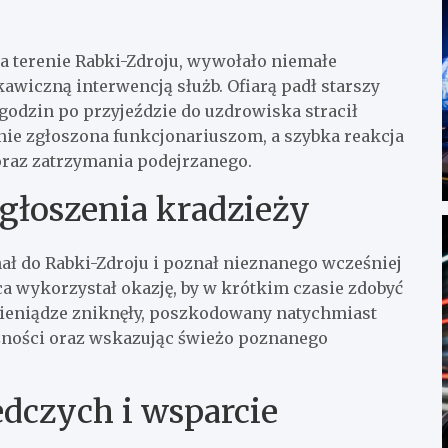
na terenie Rabki-Zdroju, wywołało niemałe
wiczną interwencją służb. Ofiarą padł starszy
godzin po przyjeździe do uzdrowiska stracił
nie zgłoszona funkcjonariuszom, a szybka reakcja
raz zatrzymania podejrzanego.
zgłoszenia kradzieży
hał do Rabki-Zdroju i poznał nieznanego wcześniej
 wykorzystał okazję, by w krótkim czasie zdobyć
 pieniądze zniknęły, poszkodowany natychmiast
iczności oraz wskazując świeżo poznanego
edczych i wsparcie