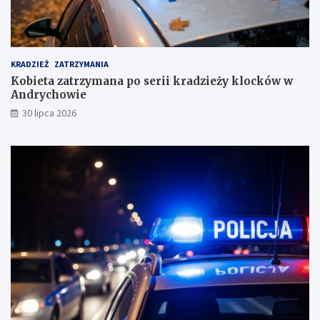
m
KRADZIEŻ
ZATRZYMANIA
Kobieta zatrzymana po serii kradzieży klocków w
Andrychowie
30 lipca 2026