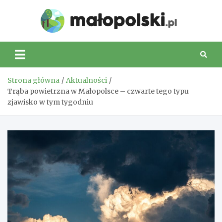
Skip
to
Małop
content
Strona główna
Aktualności
Trąba powietrzna w Małopolsce – czwarte tego typu
zjawisko w tym tygodniu