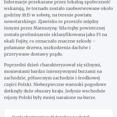
Informacje przekazane przez lokalną społeczność
wskazują, że tornado zostało zaobserwowane około
godziny 16:15 w sobotę, na terenie powiatu
nowotarskiego. Zjawisko to przeszło między
innymi przez Maruszynę. Siła trąby powietrznej
została preliminarnie sklasyfikowana jako F1 na
skali Fujity, co oznaczało znaczne szkody –
połamane drzewa, uszkodzenia dachów i
przerywane dostawy prądu.
Poprzedni dzień charakteryzował się silnymi,
momentami bardzo intensywnymi burzami na
zachodzie, północnym zachodzie i środkowej
części Polski. Niebezpieczne warunki pogodowe
dotknęły duże obszary kraju. Jedynie wschodnie
rejony Polski były mniej narażone na burze.
Nawigacja
Nagłe obostrzenia w Małopolsce na skutek