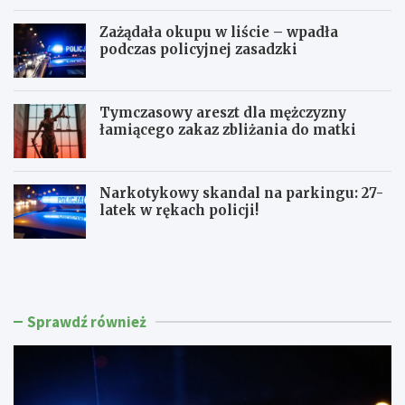
Zażądała okupu w liście – wpadła
podczas policyjnej zasadzki
Tymczasowy areszt dla mężczyzny
łamiącego zakaz zbliżania do matki
Narkotykowy skandal na parkingu: 27-
latek w rękach policji!
P
N
o
i
l
e
i
t
c
r
Sprawdź również
j
z
a
e
w
ź
M
w
a
y