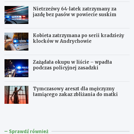
Nietrzeźwy 64-latek zatrzymany za
jazdę bez pasów w powiecie suskim
Kobieta zatrzymana po serii kradzieży
klocków w Andrychowie
Zażądała okupu w liście – wpadła
podczas policyjnej zasadzki
Tymczasowy areszt dla mężczyzny
łamiącego zakaz zbliżania do matki
C
P
z
o
t
l
e
i
r
c
Sprawdź również
e
j