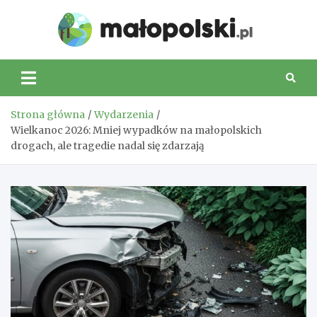
Skip
to
Małop
content
Strona główna
Wydarzenia
Wielkanoc 2026: Mniej wypadków na małopolskich
drogach, ale tragedie nadal się zdarzają