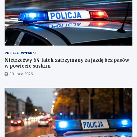
e
s
u
s
k
i
m
!
POLICJA
WYPADKI
Nietrzeźwy 64-latek zatrzymany za jazdę bez pasów
w powiecie suskim
30 lipca 2026