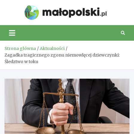
Skip
to
Małop
content
Strona główna
Aktualności
Zagadka tragicznego zgonu niemowlęcej dziewczynki:
Śledztwo w toku