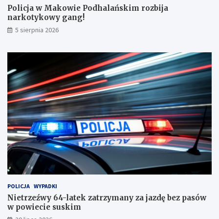
ń
z
Policja w Makowie Podhalańskim rozbija
s
y
narkotykowy gang!
k
m
5 sierpnia 2026
i
a
m
n
r
y
o
z
z
a
b
j
i
a
j
z
a
d
n
ę
a
b
r
e
k
z
o
p
t
a
y
s
k
ó
POLICJA
WYPADKI
o
w
Nietrzeźwy 64-latek zatrzymany za jazdę bez pasów
w
w
w powiecie suskim
y
p