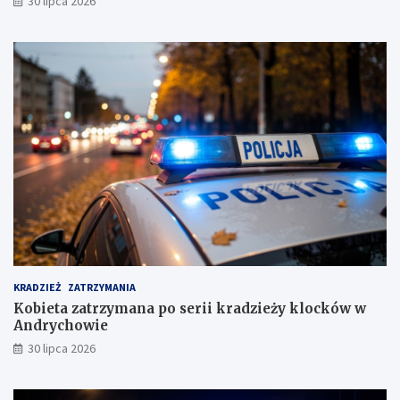
30 lipca 2026
g
o
a
w
n
i
g
e
!
c
i
e
s
u
s
k
i
m
KRADZIEŻ
ZATRZYMANIA
Kobieta zatrzymana po serii kradzieży klocków w
Andrychowie
30 lipca 2026