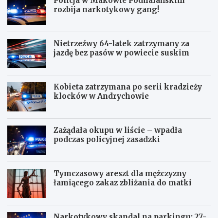
Policja w Makowie Podhalańskim
rozbija narkotykowy gang!
Nietrzeźwy 64-latek zatrzymany za
jazdę bez pasów w powiecie suskim
Kobieta zatrzymana po serii kradzieży
klocków w Andrychowie
Zażądała okupu w liście – wpadła
podczas policyjnej zasadzki
Tymczasowy areszt dla mężczyzny
łamiącego zakaz zbliżania do matki
Narkotykowy skandal na parkingu: 27-