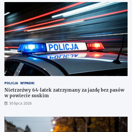
o
n
w
g
i
!
e
c
i
e
s
u
s
k
i
m
!
POLICJA
WYPADKI
Nietrzeźwy 64-latek zatrzymany za jazdę bez pasów
w powiecie suskim
30 lipca 2026