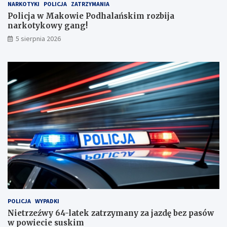
d
k
NARKOTYKI
POLICJA
ZATRZYMANIA
o
o
Policja w Makowie Podhalańskim rozbija
b
w
narkotykowy gang!
y
y
5 sierpnia 2026
w
g
p
a
o
n
w
g
i
!
e
c
i
e
s
u
s
k
i
m
!
POLICJA
WYPADKI
Nietrzeźwy 64-latek zatrzymany za jazdę bez pasów
w powiecie suskim