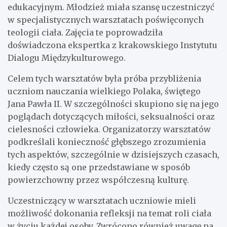
edukacyjnym. Młodzież miała szansę uczestniczyć
w specjalistycznych warsztatach poświęconych
teologii ciała. Zajęcia te poprowadziła
doświadczona ekspertka z krakowskiego Instytutu
Dialogu Międzykulturowego.
Celem tych warsztatów była próba przybliżenia
uczniom nauczania wielkiego Polaka, świętego
Jana Pawła II. W szczególności skupiono się na jego
poglądach dotyczących miłości, seksualności oraz
cielesności człowieka. Organizatorzy warsztatów
podkreślali konieczność głębszego zrozumienia
tych aspektów, szczególnie w dzisiejszych czasach,
kiedy często są one przedstawiane w sposób
powierzchowny przez współczesną kulturę.
Uczestniczący w warsztatach uczniowie mieli
możliwość dokonania refleksji na temat roli ciała
w życiu każdej osoby. Zwrócono również uwagę na