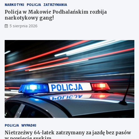
d
k
NARKOTYKI
POLICJA
ZATRZYMANIA
o
o
Policja w Makowie Podhalańskim rozbija
b
w
narkotykowy gang!
y
y
5 sierpnia 2026
w
g
p
a
o
n
w
g
i
!
e
c
i
e
s
u
s
k
i
m
!
POLICJA
WYPADKI
Nietrzeźwy 64-latek zatrzymany za jazdę bez pasów
w powiecie suskim