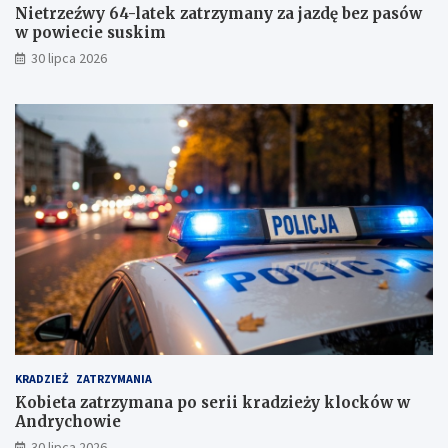
o
w
Nietrzeźwy 64-latek zatrzymany za jazdę bez pasów
w
w
w powiecie suskim
y
p
30 lipca 2026
g
o
a
w
n
i
g
e
!
c
i
e
s
u
s
k
i
m
KRADZIEŻ
ZATRZYMANIA
Kobieta zatrzymana po serii kradzieży klocków w
Andrychowie
30 lipca 2026