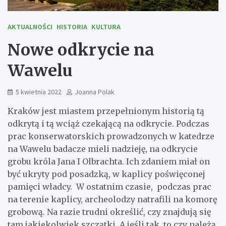
AKTUALNOŚCI
HISTORIA
KULTURA
Nowe odkrycie na
Wawelu
5 kwietnia 2022
Joanna Polak
Kraków jest miastem przepełnionym historią tą
odkrytą i tą wciąż czekającą na odkrycie. Podczas
prac konserwatorskich prowadzonych w katedrze
na Wawelu badacze mieli nadzieję, na odkrycie
grobu króla Jana I Olbrachta. Ich zdaniem miał on
być ukryty pod posadzką, w kaplicy poświęconej
pamięci władcy. W ostatnim czasie, podczas prac
na terenie kaplicy, archeolodzy natrafili na komorę
grobową. Na razie trudni określić, czy znajdują się
tam jakiekolwiek szczątki. A jeśli tak, to czy należą,