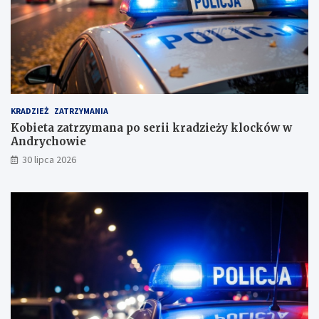
s
k
i
m
KRADZIEŻ
ZATRZYMANIA
Kobieta zatrzymana po serii kradzieży klocków w
Andrychowie
30 lipca 2026