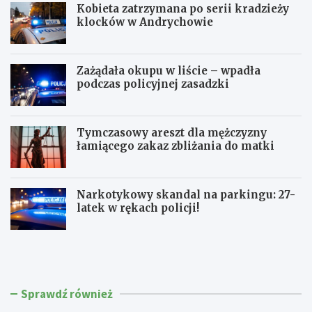
Kobieta zatrzymana po serii kradzieży
klocków w Andrychowie
Zażądała okupu w liście – wpadła
podczas policyjnej zasadzki
Tymczasowy areszt dla mężczyzny
łamiącego zakaz zbliżania do matki
Narkotykowy skandal na parkingu: 27-
latek w rękach policji!
P
N
o
i
l
e
i
t
c
r
Sprawdź również
j
z
a
e