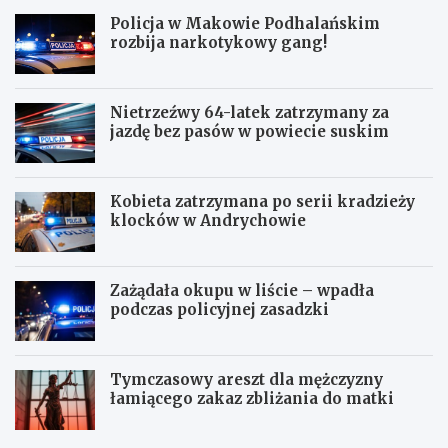
Policja w Makowie Podhalańskim
rozbija narkotykowy gang!
Nietrzeźwy 64-latek zatrzymany za
jazdę bez pasów w powiecie suskim
Kobieta zatrzymana po serii kradzieży
klocków w Andrychowie
Zażądała okupu w liście – wpadła
podczas policyjnej zasadzki
Tymczasowy areszt dla mężczyzny
łamiącego zakaz zbliżania do matki
C
P
z
o