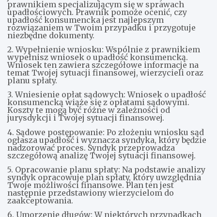
prawnikiem specjalizującym się w sprawach
upadłościowych. Prawnik pomoże ocenić, czy
upadłość konsumencka jest najlepszym
rozwiązaniem w Twoim przypadku i przygotuje
niezbędne dokumenty.
2. Wypełnienie wniosku: Wspólnie z prawnikiem
wypełnisz wniosek o upadłość konsumencką.
Wniosek ten zawiera szczegółowe informacje na
temat Twojej sytuacji finansowej, wierzycieli oraz
planu spłaty.
3. Wniesienie opłat sądowych: Wniosek o upadłość
konsumencką wiąże się z opłatami sądowymi.
Koszty te mogą być różne w zależności od
jurysdykcji i Twojej sytuacji finansowej.
4. Sądowe postępowanie: Po złożeniu wniosku sąd
ogłasza upadłość i wyznacza syndyka, który będzie
nadzorować proces. Syndyk przeprowadza
szczegółową analizę Twojej sytuacji finansowej.
5. Opracowanie planu spłaty: Na podstawie analizy
syndyk opracowuje plan spłaty, który uwzględnia
Twoje możliwości finansowe. Plan ten jest
następnie przedstawiony wierzycielom do
zaakceptowania.
6. Umorzenie długów: W niektórych przypadkach