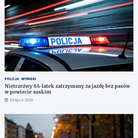
i
!
e
c
i
e
s
u
s
k
i
m
!
POLICJA
WYPADKI
Nietrzeźwy 64-latek zatrzymany za jazdę bez pasów
w powiecie suskim
30 lipca 2026