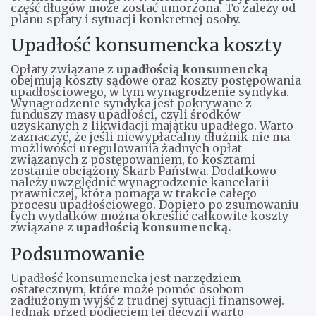
część długów może zostać umorzona. To zależy od
planu spłaty i sytuacji konkretnej osoby.
Upadłość konsumencka koszty
Opłaty związane z
upadłością konsumencką
obejmują koszty sądowe oraz koszty postępowania
upadłościowego, w tym wynagrodzenie syndyka.
Wynagrodzenie syndyka jest pokrywane z
funduszy masy upadłości, czyli środków
uzyskanych z likwidacji majątku upadłego. Warto
zaznaczyć, że jeśli niewypłacalny dłużnik nie ma
możliwości uregulowania żadnych opłat
związanych z postępowaniem, to kosztami
zostanie obciążony Skarb Państwa. Dodatkowo
należy uwzględnić wynagrodzenie kancelarii
prawniczej, która pomaga w trakcie całego
procesu upadłościowego. Dopiero po zsumowaniu
tych wydatków można określić całkowite koszty
związane z
upadłością konsumencką.
Podsumowanie
Upadłość konsumencka jest narzędziem
ostatecznym, które może pomóc osobom
zadłużonym wyjść z trudnej sytuacji finansowej.
Jednak przed podjęciem tej decyzji warto