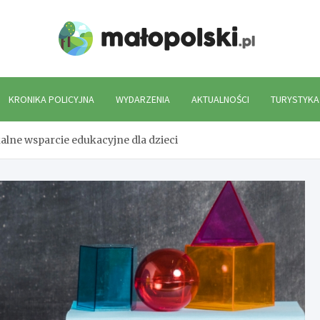
Mało
KRONIKA POLICYJNA
WYDARZENIA
AKTUALNOŚCI
TURYSTYKA
lne wsparcie edukacyjne dla dzieci