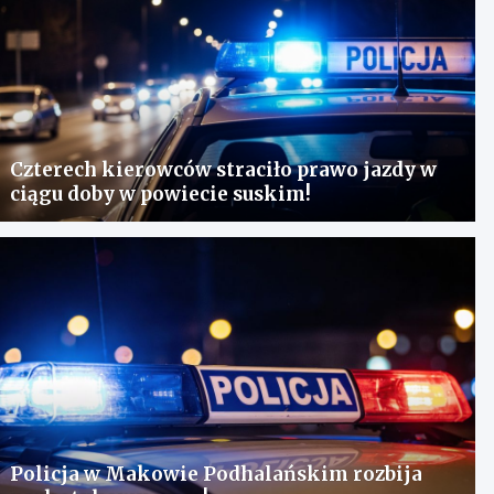
Czterech kierowców straciło prawo jazdy w
ciągu doby w powiecie suskim!
Policja w Makowie Podhalańskim rozbija