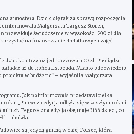
a atmosfera. Dzieje się tak za sprawą rozpoczęcia
poinformowała Małgorzata Targosz-Storch,
en przewiduje świadczenie w wysokości 500 zł dla
ykorzystać na finansowanie dodatkowych zajęć
 dziecko otrzyma jednorazowo 500 zł. Pieniądze
a składać aż do końca listopada. Miasto odpowiednio
o projektu w budżecie” – wyjaśniła Małgorzata
a programu. Jak poinformowała przedstawicielka
 roku. „Pierwsza edycja odbyła się w zeszłym roku i
6 mln zł. Tegoroczna edycja obejmuje 3166 dzieci, co
zł” – dodała.
adowice są jedyną gminą w całej Polsce, która