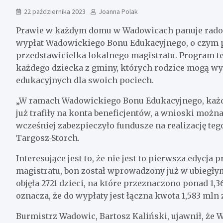
22 października 2023
Joanna Polak
Prawie w każdym domu w Wadowicach panuje radosn
wypłat Wadowickiego Bonu Edukacyjnego, o czym 
przedstawicielka lokalnego magistratu. Program t
każdego dziecka z gminy, których rodzice mogą w
edukacyjnych dla swoich pociech.
„W ramach Wadowickiego Bonu Edukacyjnego, każde
już trafiły na konta beneficjentów, a wnioski możn
wcześniej zabezpieczyło fundusze na realizację teg
Targosz-Storch.
Interesujące jest to, że nie jest to pierwsza edycj
magistratu, bon został wprowadzony już w ubiegłym
objęła 2721 dzieci, na które przeznaczono ponad 1,3
oznacza, że do wypłaty jest łączna kwota 1,583 mln 
Burmistrz Wadowic, Bartosz Kaliński, ujawnił, że W